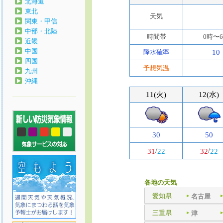
北海道
東北
天気
関東・甲信
中部・北陸
時間帯
0時〜
近畿
中国
降水確率
10
四国
予想気温
九州
沖縄
11(火)
12(水)
30
50
/
/
31
22
32
22
各地の天気
愛知県
名古屋
三重県
津