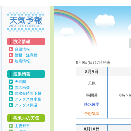
天気予報
台風情報
警報・注意報
地震情報
8月9日(日) 17時発表
8月9日
天気図
天気
雲の画像
降水短時間予報
時間帯
0時〜
アメダス降水量
降水確率
-
アメダス気温
予想気温
主要都市
8月10日