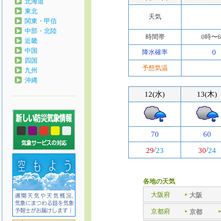
北海道
東北
天気
関東・甲信
中部・北陸
時間帯
0時〜
近畿
中国
降水確率
0
四国
予想気温
九州
沖縄
12(水)
13(木)
70
60
/
/
29
23
30
24
各地の天気
大阪府
大阪
京都府
京都