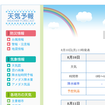
天気予報
台風情報
警報・注意報
地震情報
8月10日(月) 11時発表
8月10日
天気図
天気
雲の画像
降水短時間予報
時間帯
0時〜
アメダス降水量
降水確率
-
アメダス気温
予想気温
主要都市
8月11日