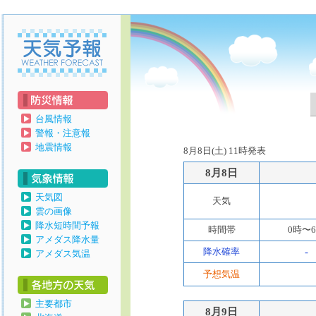
天気予報
台風情報
警報・注意報
地震情報
8月8日(土) 11時発表
8月8日
天気図
天気
雲の画像
降水短時間予報
時間帯
0時〜
アメダス降水量
降水確率
-
アメダス気温
予想気温
主要都市
8月9日