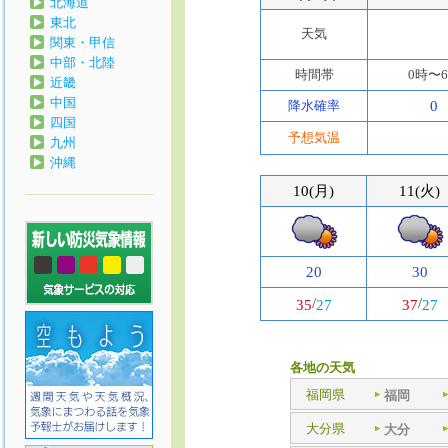
北海道
東北
天気
関東・甲信
中部・北陸
時間帯
0時〜
近畿
中国
降水確率
0
四国
予想気温
九州
沖縄
10(月)
11(火)
20
30
/
/
35
27
37
27
各地の天気
福岡県
福岡
大分県
大分