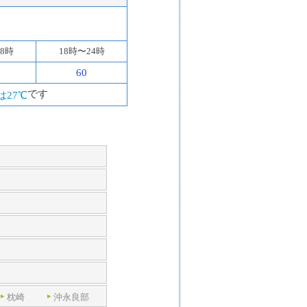
18時
18時〜24時
60
です
は27℃
枕崎
沖永良部