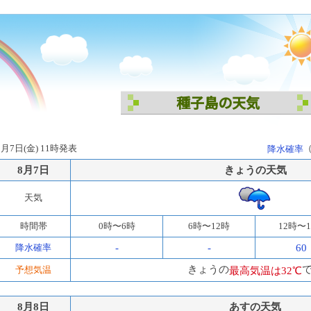
種子島の天気
8月7日(金) 11時発表
降水確率
8月7日
きょうの天気
天気
時間帯
0時〜6時
6時〜12時
12時〜
降水確率
-
-
60
きょうの
予想気温
最高気温は32℃
8月8日
あすの天気