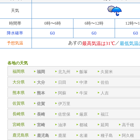
天気
時間帯
0時〜6時
6時〜12時
12時〜
降水確率
60
60
60
あすの
／
予想気温
最高気温は31℃
最低気温
各地の天気
福岡県
福岡
北九州
飯塚
久留米
大分県
大分
日田
中津
佐伯
熊本県
熊本
阿蘇
牛深
人吉
佐賀県
佐賀
伊万里
長崎県
長崎
佐世保
厳原
福江
宮崎県
宮崎
油津
都城
延岡
高千穂
鹿児島県
鹿児島
鹿屋
名瀬
種子島
阿久根