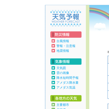
天気予報
台風情報
警報・注意報
地震情報
天気図
雲の画像
降水短時間予報
アメダス降水量
アメダス気温
主要都市