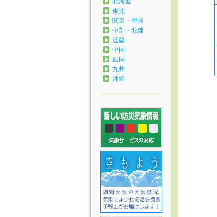
北海道
東北
関東・甲信
中部・北陸
近畿
中国
四国
九州
沖縄