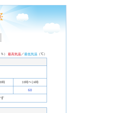
（％）
／
（℃）
最高気温
最低気温
18時
18時〜24時
60
です