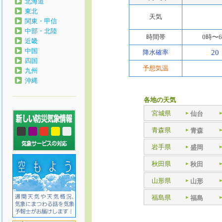
北海道
東北
天気
関東・甲信
中部・北陸
時間帯
0時〜
近畿
中国
降水確率
20
四国
予想気温
九州
沖縄
各地の天気
宮城県
仙台
青森県
青森
岩手県
盛岡
秋田県
秋田
山形県
山形
福島県
福島