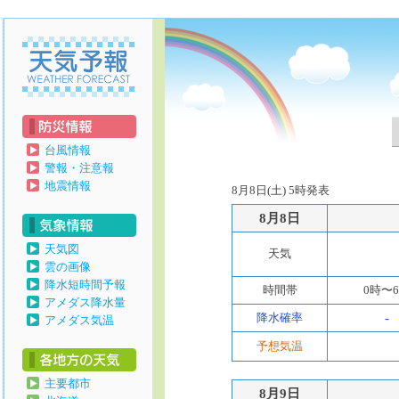
天気予報
台風情報
警報・注意報
地震情報
8月8日(土) 5時発表
8月8日
天気図
天気
雲の画像
降水短時間予報
時間帯
0時〜
アメダス降水量
降水確率
-
アメダス気温
予想気温
主要都市
8月9日