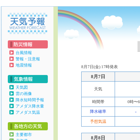
天気予報
台風情報
警報・注意報
地震情報
8月7日(金) 17時発表
8月7日
天気図
天気
雲の画像
降水短時間予報
時間帯
0時〜
アメダス降水量
降水確率
-
アメダス気温
予想気温
主要都市
8月8日