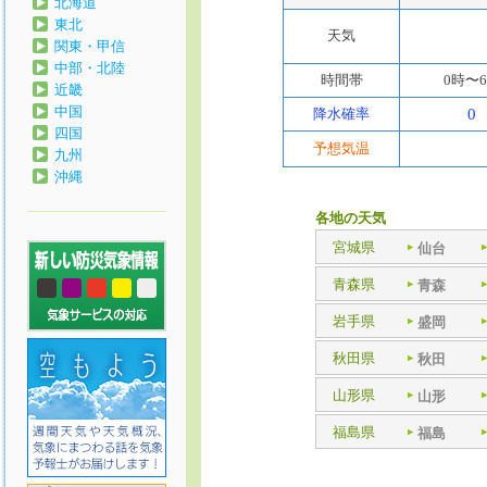
北海道
東北
天気
関東・甲信
中部・北陸
時間帯
0時〜
近畿
中国
降水確率
0
四国
予想気温
九州
沖縄
各地の天気
宮城県
仙台
青森県
青森
岩手県
盛岡
秋田県
秋田
山形県
山形
福島県
福島