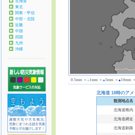
北海道
東北
関東・甲信
中部・北陸
近畿
中国
四国
九州
沖縄
0.5mm
＜
1mm
＜
5mm
＜
10mm
●
●
●
●
北海道 18時のア
観測地点名
北海道稚内
北海道網走
北海道釧路