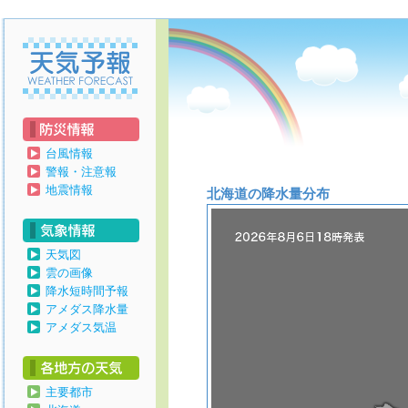
天気予報
台風情報
警報・注意報
地震情報
北海道の降水量分布
天気図
雲の画像
降水短時間予報
アメダス降水量
アメダス気温
主要都市