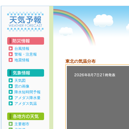
天気予報
台風情報
警報・注意報
地震情報
東北の気温分布
天気図
雲の画像
降水短時間予報
アメダス降水量
アメダス気温
主要都市