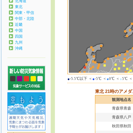
北海道
東北
関東・甲信
中部・北陸
近畿
中国
四国
九州
沖縄
-5.5℃以下
＜
-5℃
＜
0℃
＜
5℃
＜
●
●
●
●
東北 21時のアメ
観測地点名
青森県青森
青森県八戸
秋田県秋田