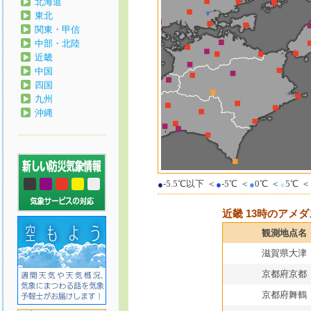
北海道
東北
関東・甲信
中部・北陸
近畿
中国
四国
九州
沖縄
-5.5℃以下
＜
-5℃
＜
0℃
＜
5℃
＜
●
●
●
●
近畿 13時のアメ
観測地点名
滋賀県大津
京都府京都
京都府舞鶴