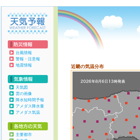
天気予報
台風情報
警報・注意報
地震情報
近畿の気温分布
天気図
雲の画像
降水短時間予報
アメダス降水量
アメダス気温
主要都市