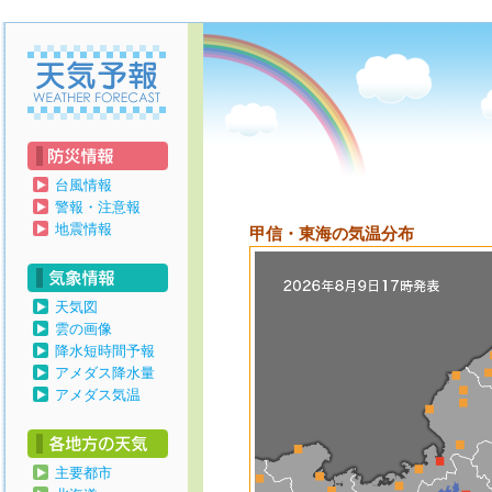
天気予報
台風情報
警報・注意報
地震情報
甲信・東海の気温分布
天気図
雲の画像
降水短時間予報
アメダス降水量
アメダス気温
主要都市