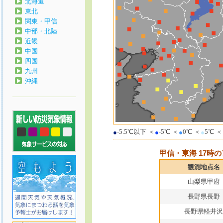
北海道
東北
関東・甲信
中部・北陸
近畿
中国
四国
九州
沖縄
-5.5℃以下
＜
-5℃
＜
0℃
＜
5℃
＜
●
●
●
●
甲信・東海 17時
観測地点名
山梨県甲府
長野県長野
長野県軽井沢